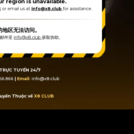
r region is unavailable.
t
or email us at
info@x8.club
for assistance.
的地区无法访问。
送邮件至
info@x8.club
获取协助。
TRỰC TUYẾN 24/7
66.866
|
Email:
info@x8.club
uyền Thuộc về
X8 CLUB