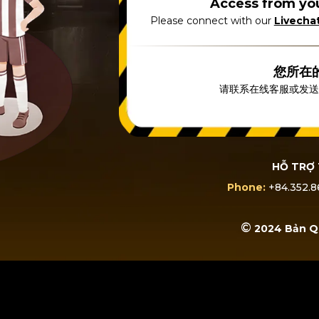
Access from you
Please connect with our
Livecha
您所在
请联系在线客服或发
HỖ TRỢ 
Phone:
+84.352.8
©
2024 Bản Q