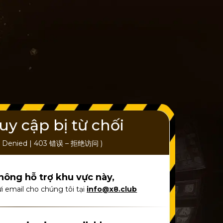
uy cập bị từ chối
ess Denied | 403 错误 – 拒绝访问 )
hông hỗ trợ khu vực này,
i email cho chúng tôi tại
info@x8.club